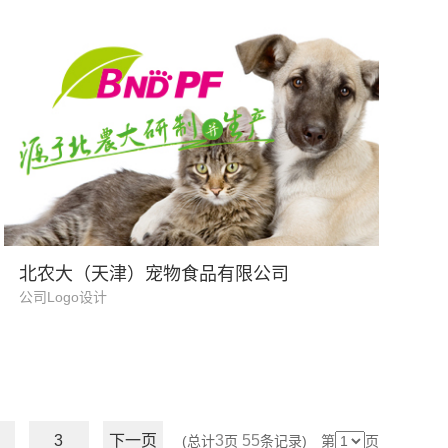
宠物食品行业
北农大（天津）宠物食品有限公司
公司Logo设计
3
下一页
3
55
(总计
页
条记录) 第
页