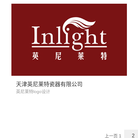
家居用品
天津英尼莱特瓷器有限公司
英尼莱特logo设计
2
上一页
1