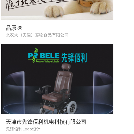
宠物食品
品原味
北农大（天津）宠物食品有限公司
电动轮椅 制造业
天津市先锋佰利机电科技有限公司
先锋佰利Logo设计