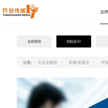
品牌
全部案例
创标志/VI
分类：
大企业集团
·
机械·制造业
·
环